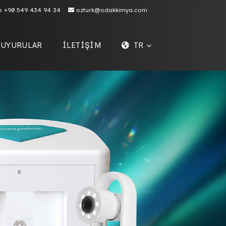
p
+90 549 434 94 34
ozturk@odakkimya.com
DUYURULAR
İLETİŞİM
TR