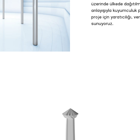
üzerinde ülkede dağıtıl
anlayışıyla kuyumculuk p
proje için yaratıcılığı, v
sunuyoruz.