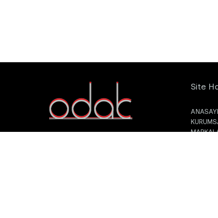
Site Ha
ANASAY
KURUMS
MARKAL
ÜRETİM
DUYURU
İLETİŞİ