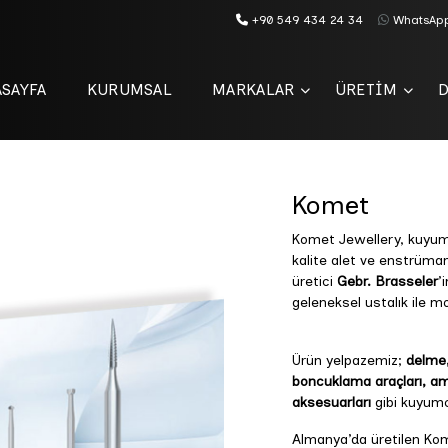
+90 549 434 24 34
WhatsAp
SAYFA
KURUMSAL
MARKALAR
ÜRETİM
Komet
Komet Jewellery, kuyum
kalite alet ve enstrüma
üretici
Gebr. Brasseler
’
geleneksel ustalık ile m
Ürün yelpazemiz;
delme,
boncuklama araçları, am
aksesuarları
gibi kuyumcu
Almanya’da üretilen Kom