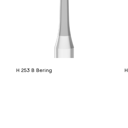
H 253 B Bering
H