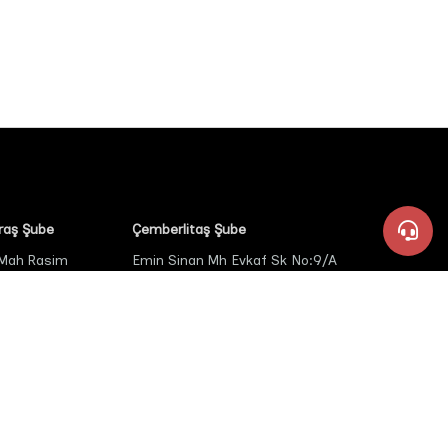
aş Şube
Çemberlitaş Şube
 Mah Rasim
Emin Sinan Mh Evkaf Sk No:9/A
 Altınşehir
Halicilar Çarşısı Çemberlitaş
0
Fatih İstanbul
+90 549 434 24 34
 Kahramanmaraş
+90 549 434 14 34
434 14 33
aydinkursat@odakkimya.com
+90 549 434 94 34