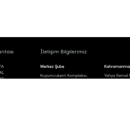
ritası
İletişim Bilgilerimiz
FA
Merkez Şube
Kahramanmar
AL
Kuyumcukent Kompleksi,
Yahya Kemal
AR
Atölyeler Blok, 1.Kat 5.Sok No:23
Özdenören Cad
İstanbul / Bahçelievler
Otopark No 2
LAR
Dulkadiroğlu
M
+90 549 434 24 34
+90 549 
ozturk@odakkimya.com
+90 549 434 94 34