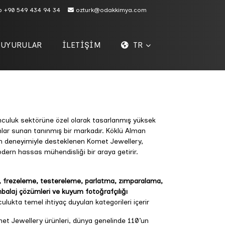
p
+90 549 434 94 34
ozturk@odakkimya.com
DUYURULAR
İLETİŞİM
TR
culuk sektörüne özel olarak tasarlanmış yüksek
nlar sunan tanınmış bir markadır. Köklü Alman
in deneyimiyle desteklenen Komet Jewellery,
odern hassas mühendisliği bir araya getirir.
 frezeleme, testereleme, parlatma, zımparalama,
balaj çözümleri ve kuyum fotoğrafçılığı
lukta temel ihtiyaç duyulan kategorileri içerir
et Jewellery ürünleri, dünya genelinde 110’un