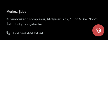
Merkez Şube
Kuyumcukent Kompleksi, Atölyeler Blok, 1.Kat 5.Sok No:23
İstanbul / Bahçelievler
+90 549 434 24 34
ozturk@odakkimya.com
+90 549 434 24 34
Kahramanmaraş Şube
Yahya Kemal Mah Rasim Özdenören Cad Altınşehir Otopark
No 20 Dulkadiroğlu Kahramanmaraş
+90 549 434 94 34
+90 549 434 14 33
Çemberlitaş Şube
ozturk@odakkimya.com
Emin Sinan Mh Evkaf Sk No:9/A Halicilar Çarşısı Çemberlitaş
Fatih İstanbul
+90 549 434 14 34