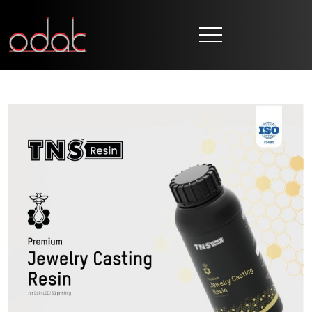
ANASAYFA
KURUMSAL
MARKALAR
ÜRETİM
DUYURULAR
İLETİŞİM
TR
EN