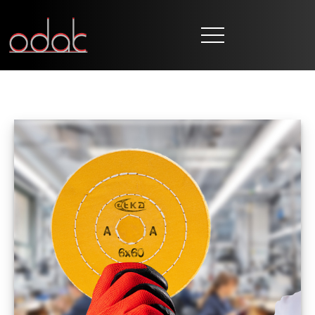
ANASAYFA
KURUMSAL
MARKALAR
ÜRETİM
DUYURULAR
İLETİŞİM
TR
EN