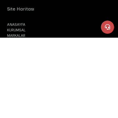
Site Haritası
ANASAYFA
KURUMSAL
MARKALAR
ÜRETİM
DUYURULAR
+90 549 434 24 34
İLETİŞİM
İletişim Bilgilerimiz
+90 549 434 94 34
Merkez Şube
Kuyumcukent Kompleksi, Atölyeler Blok, 1.Kat 5.Sok No:23
ozturk@odakkimya.com
İstanbul / Bahçelievler
+90 549 434 24 34
ozturk@odakkimya.com