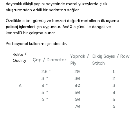
dayanıklı dikişli yapısı sayesinde metal yüzeylerde çizik
oluşturmadan etkili bir parlatma sağlar.
Özellikle altın, gümüş ve benzeri değerli metallerin
ilk aşama
polisaj işlemleri
için uygundur. 6x60 ölçüsü ile dengeli ve
kontrollü bir çalışma sunar.
Profesyonel kullanım için idealdir.
Kalite /
Yaprak /
Dikiş Sayısı / Row
Çap / Diameter
Quality
Ply
Stitch
2.5 ''
20
1
3 ''
30
2
A
4 ''
40
3
5 ''
50
4
6 ''
60
5
70
6