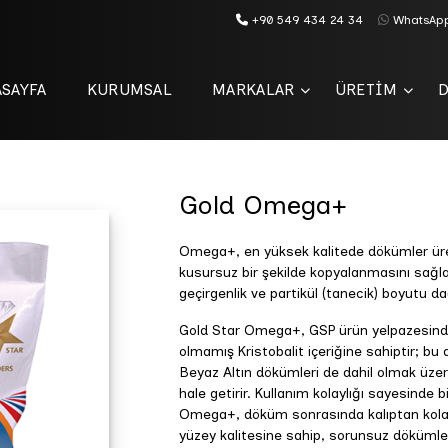
+90 549 434 24 34
WhatsAp
SAYFA
KURUMSAL
MARKALAR
ÜRETİM
Gold Omega+
Omega+, en yüksek kalitede dökümler üre
kusursuz bir şekilde kopyalanmasını sağl
geçirgenlik ve partikül (tanecik) boyutu da
Gold Star Omega+, GSP ürün yelpazesinde
olmamış Kristobalit içeriğine sahiptir; b
Beyaz Altın dökümleri de dahil olmak üzer
hale getirir. Kullanım kolaylığı sayesinde b
Omega+, döküm sonrasında kalıptan kola
yüzey kalitesine sahip, sorunsuz dökümler 