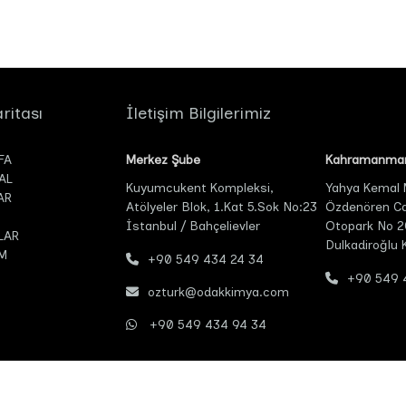
ritası
İletişim Bilgilerimiz
FA
Merkez Şube
Kahramanmar
AL
Kuyumcukent Kompleksi,
Yahya Kemal
AR
Atölyeler Blok, 1.Kat 5.Sok No:23
Özdenören Cad
İstanbul / Bahçelievler
Otopark No 2
LAR
Dulkadiroğlu
M
+90 549 434 24 34
+90 549 
ozturk@odakkimya.com
+90 549 434 94 34