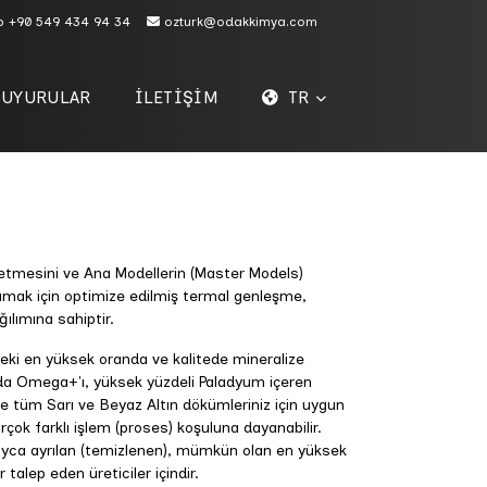
p
+90 549 434 94 34
ozturk@odakkimya.com
DUYURULAR
İLETİŞİM
TR
tmesini ve Ana Modellerin (Master Models)
amak için optimize edilmiş termal genleşme,
ğılımına sahiptir.
ki en yüksek oranda ve kalitede mineralize
u da Omega+'ı, yüksek yüzdeli Paladyum içeren
e tüm Sarı ve Beyaz Altın dökümleriniz için uygun
irçok farklı işlem (proses) koşuluna dayanabilir.
yca ayrılan (temizlenen), mümkün olan en yüksek
talep eden üreticiler içindir.