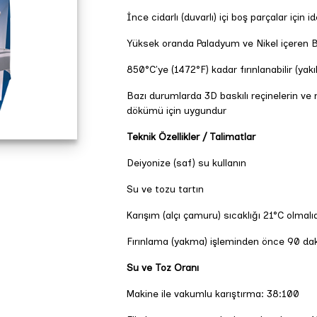
İnce cidarlı (duvarlı) içi boş parçalar için id
Yüksek oranda Paladyum ve Nikel içeren 
850°C'ye (1472°F) kadar fırınlanabilir (yakıla
Bazı durumlarda 3D baskılı reçinelerin v
dökümü için uygundur
Teknik Özellikler / Talimatlar
Deiyonize (saf) su kullanın
Su ve tozu tartın
Karışım (alçı çamuru) sıcaklığı 21°C olmalıd
Fırınlama (yakma) işleminden önce 90 dak
Su ve Toz Oranı
Makine ile vakumlu karıştırma: 38:100