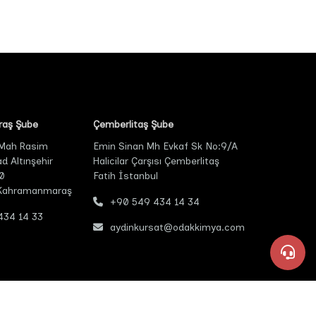
aş Şube
Çemberlitaş Şube
 Mah Rasim
Emin Sinan Mh Evkaf Sk No:9/A
 Altınşehir
Halicilar Çarşısı Çemberlitaş
0
Fatih İstanbul
 Kahramanmaraş
+90 549 434 14 34
434 14 33
aydinkursat@odakkimya.com
powered by rexa ®
+90 549 434 24 34