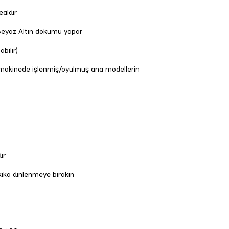
ealdir
Beyaz Altın dökümü yapar
bilir)
e makinede işlenmiş/oyulmuş ana modellerin
ır
ika dinlenmeye bırakın