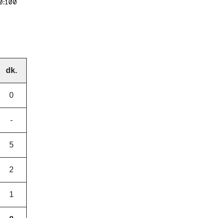
40:100
dk.
0
-
5
2
1