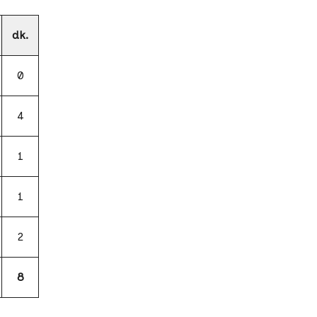
dk.
0
4
1
1
2
8