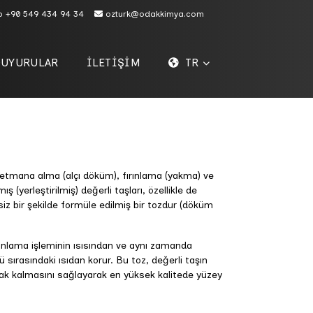
p
+90 549 434 94 34
ozturk@odakkimya.com
DUYURULAR
İLETİŞİM
TR
tmana alma (alçı döküm), fırınlama (yakma) ve
yerleştirilmiş) değerli taşları, özellikle de
siz bir şekilde formüle edilmiş bir tozdur (döküm
rınlama işleminin ısısından ve aynı zamanda
 sırasındaki ısıdan korur. Bu toz, değerli taşın
ak kalmasını sağlayarak en yüksek kalitede yüzey