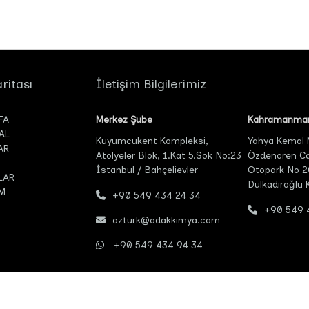
ritası
İletişim Bilgilerimiz
FA
Merkez Şube
Kahramanmar
AL
Kuyumcukent Kompleksi,
Yahya Kemal
AR
Atölyeler Blok, 1.Kat 5.Sok No:23
Özdenören Cad
İstanbul / Bahçelievler
Otopark No 2
LAR
Dulkadiroğlu
M
+90 549 434 24 34
+90 549 
ozturk@odakkimya.com
+90 549 434 94 34