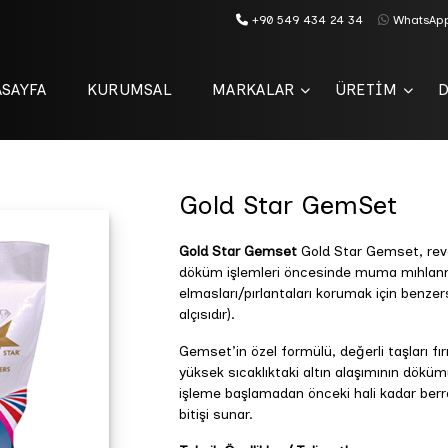
+90 549 434 24 34
WhatsAp
SAYFA
KURUMSAL
MARKALAR
ÜRETİM
Gold Star GemSet
Gold Star Gemset
Gold Star Gemset, reve
döküm işlemleri öncesinde muma mıhlanmış (
elmasları/pırlantaları korumak için benzer
alçısıdır).
Gemset’in özel formülü, değerli taşları fı
yüksek sıcaklıktaki altın alaşımının dökümü
işleme başlamadan önceki hali kadar berr
bitişi sunar.