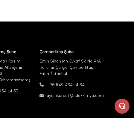
aş Şube
Çemberlitaş Şube
 Mah Rasim
Emin Sinan Mh Evkaf Sk No:9/A
 Altınşehir
Halicilar Çarşısı Çemberlitaş
0
Fatih İstanbul
 Kahramanmaraş
+90 549 434 14 34
434 14 33
aydinkursat@odakkimya.com
powered by rexa ®
+90 549 434 24 34