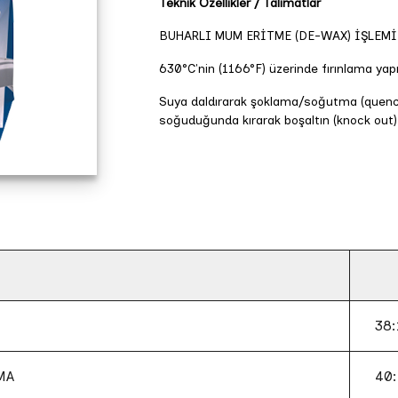
Teknik Özellikler / Talimatlar
BUHARLI MUM ERİTME (DE-WAX) İŞLEMİ
630°C'nin (1166°F) üzerinde fırınlama ya
Suya daldırarak şoklama/soğutma (quenc
soğuduğunda kırarak boşaltın (knock out)
38:
MA
40: