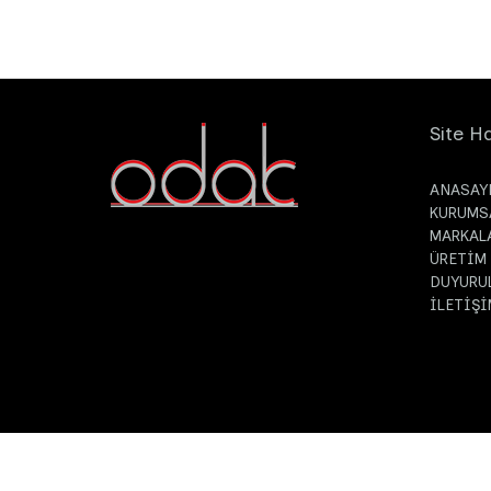
Site Ha
ANASAY
KURUMS
MARKAL
ÜRETİM
DUYURU
İLETİŞİ
© Odak Kimya