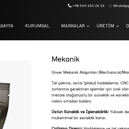
+90 549 434 24 34
WhatsAp
SAYFA
KURUMSAL
MARKALAR
ÜRETİM
Mekanik
Ünver Mekanik Alaşımları (Mechanical/Mas
Tel çekme, astar (plaka) haddeleme, CNC k
zorlanma gerektiren işlemler için özel olara
metale olağanüstü bir süneklik ve esnekl
riskini ortadan kaldırır.
Üstün Süneklik ve İşlenebilirlik:
Yüksek de
mükemmel bir esneklik katar.
Çatlama Direnci:
Haddeleme ve tel çekme a