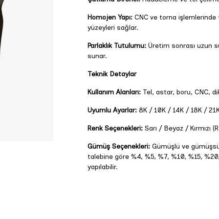
Homojen Yapı:
CNC ve torna işlemlerinde t
yüzeyleri sağlar.
Parlaklık Tutulumu:
Üretim sonrası uzun sür
sunar.
Teknik Detaylar
Kullanım Alanları:
Tel, astar, boru, CNC, dik
Uyumlu Ayarlar:
8K / 10K / 14K / 18K / 21
Renk Seçenekleri:
Sarı / Beyaz / Kırmızı (
Gümüş Seçenekleri:
Gümüşlü ve gümüşsüz 
talebine göre %4, %5, %7, %10, %15, %20
yapılabilir.