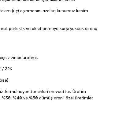
akım (uç) aşınmasını azaltır, kusursuz kesim
eli parlaklık ve oksitlenmeye karşı yüksek direnç
işsiz zincir üretimi.
K / 22K
Rose)
formülasyon tercihleri mevcuttur. Üretim
, %30, %40 ve %50 gümüş oranlı özel üretimler