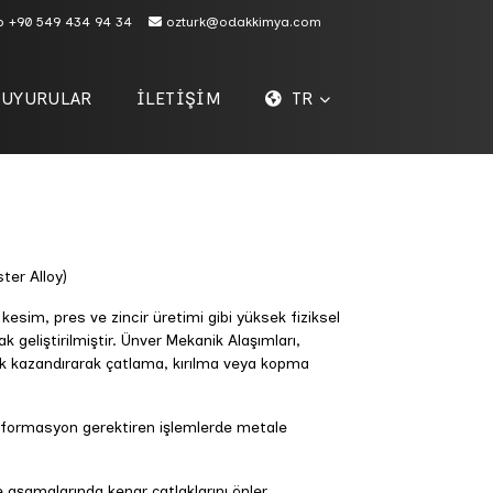
p
+90 549 434 94 34
ozturk@odakkimya.com
DUYURULAR
İLETİŞİM
TR
ter Alloy)
esim, pres ve zincir üretimi gibi yüksek fiziksel
k geliştirilmiştir. Ünver Mekanik Alaşımları,
ik kazandırarak çatlama, kırılma veya kopma
formasyon gerektiren işlemlerde metale
şamalarında kenar çatlaklarını önler.