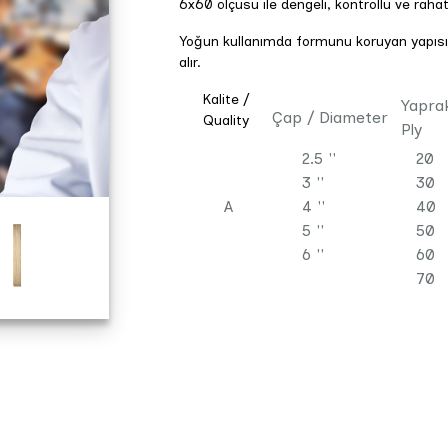
6x60 ölçüsü ile dengeli, kontrollü ve raha
Yoğun kullanımda formunu koruyan yapıs
alır.
Kalite /
Yapra
Çap / Diameter
Quality
Ply
2.5 ''
20
3 ''
30
A
4 ''
40
5 ''
50
6 ''
60
70