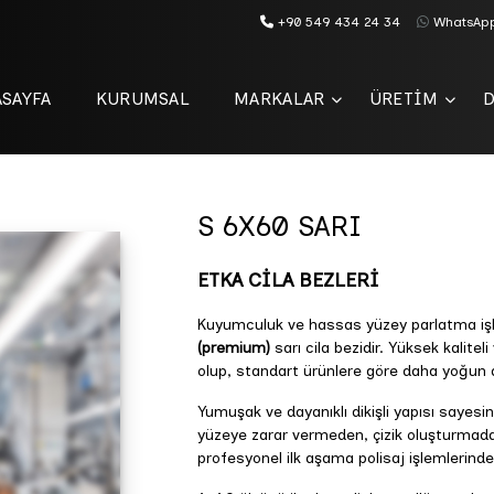
+90 549 434 24 34
WhatsAp
SAYFA
KURUMSAL
MARKALAR
ÜRETİM
S 6X60 SARI
ETKA CİLA BEZLERİ
Kuyumculuk ve hassas yüzey parlatma işlem
(premium)
sarı cila bezidir. Yüksek kalite
olup, standart ürünlere göre daha yoğun 
Yumuşak ve dayanıklı dikişli yapısı sayesi
yüzeye zarar vermeden, çizik oluşturmada
profesyonel ilk aşama polisaj işlemlerin