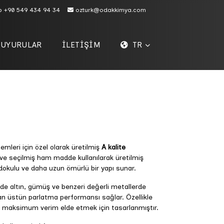
p
+90 549 434 94 34
ozturk@odakkimya.com
DUYURULAR
İLETİŞİM
TR
leri için özel olarak üretilmiş
A kalite
li ve seçilmiş ham madde kullanılarak üretilmiş
dokulu ve daha uzun ömürlü bir yapı sunar.
nde altın, gümüş ve benzeri değerli metallerde
n üstün parlatma performansı sağlar. Özellikle
de maksimum verim elde etmek için tasarlanmıştır.