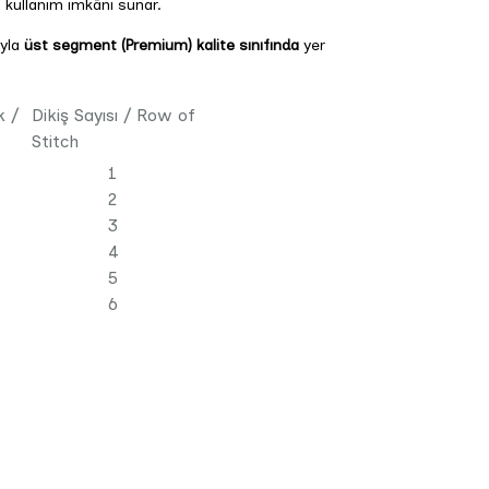
t kullanım imkânı sunar.
ıyla
üst segment (Premium) kalite sınıfında
yer
k /
Dikiş Sayısı / Row of
Stitch
1
2
3
4
5
6